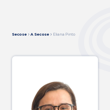
Skip
to
content
Secose
A Secose
Eliana Pinto